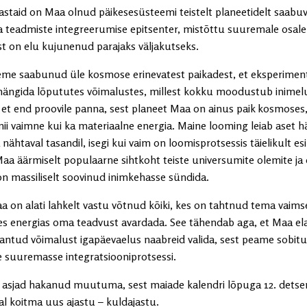
aastaid on Maa olnud päikesesüsteemi teistelt planeetidelt saabu
ja teadmiste integreerumise epitsenter, mistõttu suuremale osale
t on elu kujunenud parajaks väljakutseks.
eme saabunud üle kosmose erinevatest paikadest, et eksperiment
mängida lõpututes võimalustes, millest kokku moodustub inimelu
 et end proovile panna, sest planeet Maa on ainus paik kosmoses
ii vaimne kui ka materiaalne energia. Maine looming leiab aset hä
ja nähtaval tasandil, isegi kui vaim on loomisprotsessis täielikult e
aa äärmiselt populaarne sihtkoht teiste universumite olemite ja 
 on massiliselt soovinud inimkehasse sündida.
a on alati lahkelt vastu võtnud kõiki, kes on tahtnud tema vaims
es energias oma teadvust avardada. See tähendab aga, et Maa el
 antud võimalust igapäevaelus naabreid valida, sest peame sobitu
 suuremasse integratsiooniprotsessi.
asjad hakanud muutuma, sest maiade kalendri lõpuga 12. detsem
l koitma uus ajastu – kuldajastu.