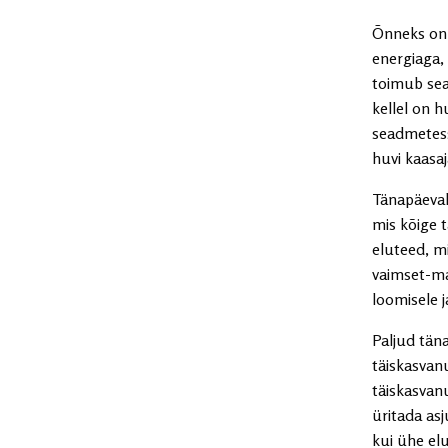
Õnneks on 
energiaga,
toimub sea
kellel on h
seadmetess
huvi kaasaj
Tänapäeval
mis kõige 
eluteed, m
vaimset-ma
loomisele 
Paljud tän
täiskasvan
täiskasvan
üritada as
kui ühe el