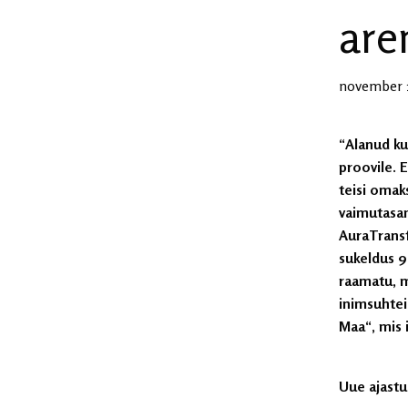
are
november 1
“Alanud ku
proovile. E
teisi omaks
vaimutasan
AuraTransf
sukeldus 9
raamatu, mi
inimsuhtei
Maa“, mis i
Uue ajastu