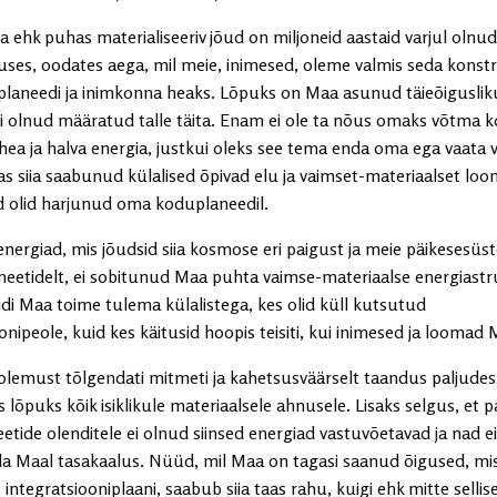
a ehk puhas materialiseeriv jõud on miljoneid aastaid varjul olnu
ses, oodates aega, mil meie, inimesed, oleme valmis seda konstru
laneedi ja inimkonna heaks. Lõpuks on Maa asunud täieõiguslikul
ti olnud määratud talle täita. Enam ei ole ta nõus omaks võtma k
ea ja halva energia, justkui oleks see tema enda oma ega vaata v
as siia saabunud külalised õpivad elu ja vaimset-materiaalset loomis
d olid harjunud oma koduplaneedil.
energiad, mis jõudsid siia kosmose eri paigust ja meie päikesesüs
laneetidelt, ei sobitunud Maa puhta vaimse-materiaalse energiast
idi Maa toime tulema külalistega, kes olid küll kutsutud
onipeole, kuid kes käitusid hoopis teisiti, kui inimesed ja loomad 
olemust tõlgendati mitmeti ja kahetsusväärselt taandus paljudes
 lõpuks kõik isiklikule materiaalsele ahnusele. Lisaks selgus, et p
eetide olenditele ei olnud siinsed energiad vastuvõetavad ja nad 
da Maal tasakaalus. Nüüd, mil Maa on tagasi saanud õigused, mis 
integratsiooniplaani, saabub siia taas rahu, kuigi ehk mitte sellis