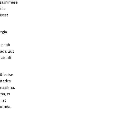
ga inimese
ada
isest
rgia
a peab
tada uut
 ainult
üüsilise
utades
emaailma,
ma, et
, et
jutada.