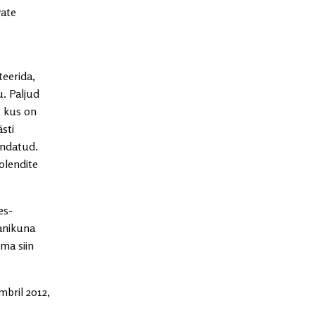
vate
eerida,
. Paljud
, kus on
sti
sindatud.
olendite
es-
anikuna
ma siin
bril 2012,