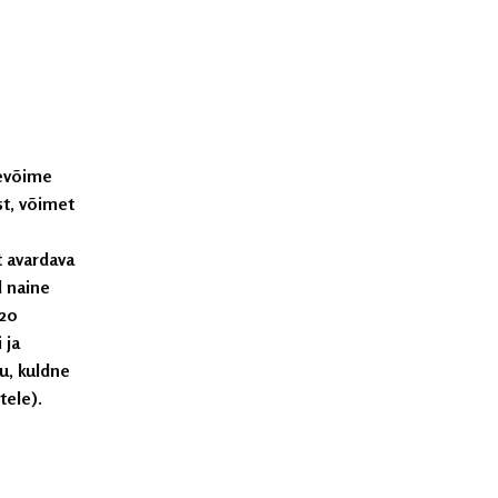
sevõime
st, võimet
t avardava
d naine
 20
 ja
u, kuldne
tele).