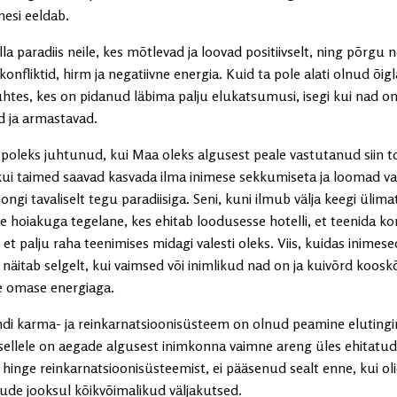
mesi eeldab.
la paradiis neile, kes mõtlevad ja loovad positiivselt, ning põrgu n
konfliktid, hirm ja negatiivne energia. Kuid ta pole alati olnud õig
uhtes, kes on pidanud läbima palju elukatsumusi, isegi kui nad o
d ja armastavad.
 poleks juhtunud, kui Maa oleks algusest peale vastutanud siin 
 kui taimed saavad kasvada ilma inimese sekkumiseta ja loomad va
is ongi tavaliselt tegu paradiisiga. Seni, kuni ilmub välja keegi ülima
 hoiakuga tegelane, kes ehitab loodusesse hotelli, et teenida kor
 et palju raha teenimises midagi valesti oleks. Viis, kuidas inimes
näitab selgelt, kui vaimsed või inimlikud nad on ja kuivõrd koosk
le omase energiaga.
di karma- ja reinkarnatsioonisüsteem on olnud peamine eluting
t sellele on aegade algusest inimkonna vaimne areng üles ehitatu
 hinge reinkarnatsioonisüsteemist, ei pääsenud sealt enne, kui ol
ude jooksul kõikvõimalikud väljakutsed.