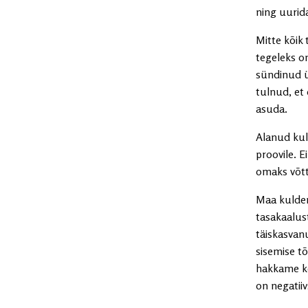
ning uurid
Mitte kõik 
tegeleks o
sündinud ü
tulnud, et
asuda.
Alanud kul
proovile. E
omaks võtta
Maa kulden
tasakaalus
täiskasvan
sisemise t
hakkame kõ
on negatiiv