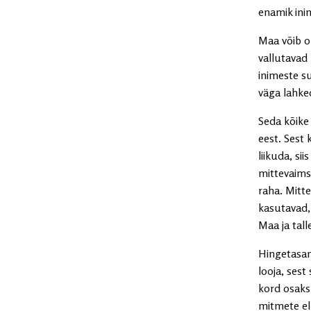
enamik ini
Maa võib ol
vallutavad 
inimeste s
väga lahke
Seda kõike
eest. Sest
liikuda, si
mittevaimse
raha. Mitte
kasutavad, 
Maa ja tal
Hingetasan
looja, ses
kord osaks
mitmete el