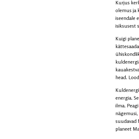
Kurjus ker
olemus ja 
iseendale e
isiksusest 
Kuigi plan
kättesaadav
ühiskondli
kuldenergi
kauakestva
head. Lood
Kuldenergia
energia. S
ilma. Peag
nägemusi, t
suudavad M
planeet Maa