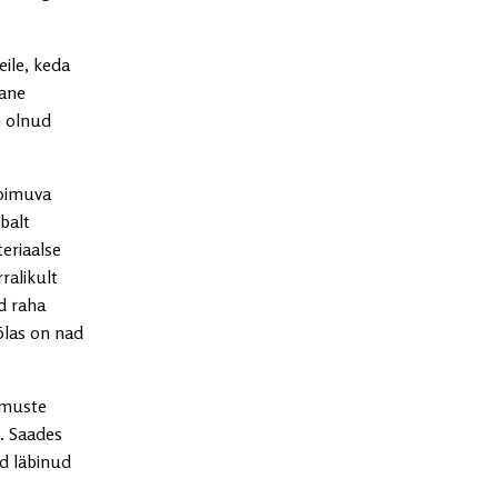
eile, keda
lane
n olnud
toimuva
balt
teriaalse
ralikult
ed raha
õlas on nad
imuste
d. Saades
id läbinud