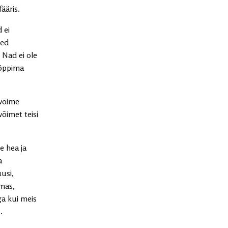
ääris.
 ei
sed
Nad ei ole
 õppima
evõime
võimet teisi
e hea ja
a
usi,
emas,
a kui meis
.