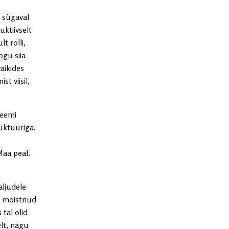
d sügaval
ktiivselt
t rolli,
ogu siia
aikides
t viisil,
teemi
ruktuuriga.
Maa peal.
aljudele
ei mõistnud
tal olid
elt, nagu