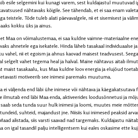
kib esile selgemini kui kunagi varem, sest kuldajastul muutuvad i
kavatsused nähtavaks kõigile. See tähendab, et ei saa enam valet
ga teistele. Tõde tuleb alati päevavalgele, nii et sisemisest ja välim
saaks kokku üks ja ainus.
eet Maa on võimalustemaa, ei saa kuldne vaimne-materiaalne ene
aks ahnetele ega isekatele. Hinda läheb tasakaal individuaalse ja
ku vahel, nii et egoism ja ahnus kaovad maisest teadvusest. Seeg
al selgelt vahet tegema heal ja halval. Maine nähtavus aitab ilmu
t maist tasakaalu, kus Maa kuldne loov energia ja elujõud toetab
etavasti motiveerib see inimesi paremaks muutuma.
 ei väljenda end läbi ühe inimese või nähtava ja käegakatsutava f
ee ilmutab end läbi Maa enda, aktiveerides loodusõnnetusi ja mõj
i saab seda tunda suur hulk inimesi ja loomi, muutes meie mõtt
undeid, suhteid, majandust jne. Niisiis kui inimesed peaksid arva
aad alistada, siis varsti saavad nad targemaks. Kuldajastu näitab
 on igal tasandil palju intelligentsem kui eales oskasime ette ku