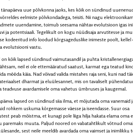
tänapäeva uue põlvkonna jaoks, kes kõik on sündinud uuenenu
 võrreldes eelmiste põlvkondadega, teisiti. Nii nagu elektroonika
dmete uuendamine, toimub seesama nähtav evolutsioon igas in
uvi ja potentsiaali. Tegelikult on kogu nüüdisaja arvutitesse ja m
e kodeeritud info loodud kõrgsageduslike inimeste poolt, kellel
a evolutsiooni vastu.
 on kõik lapsed sündinud vaimutasandil ja puhta kristallenergiaga
tähtsam, neil ei ole ettemääratud saatust, karmat ega teatud kin
ida mööda käia. Nad võivad valida mistahes raja seni, kuni nad t
teriaalset dharmat ja eluülesannet, mis on tavaliselt pühendatu
ja teadvuse avardamisele oma vahetus ümbruses ja kaugemal.
apäeva lapsed on sündinud siia ilma, et mõjutada oma vanemaid ja
uid rohkem uskuma kõrgemasse väesse ja iseendasse. Suur osa
utest peab mõistma, et kunagi pole liiga hilja hakata elama oma e
ju paremaks muuta. Paljud noored on vabatahtlikult võtnud om
uülesande, sest neile meeldib avardada oma vaimset ja inimlikku 