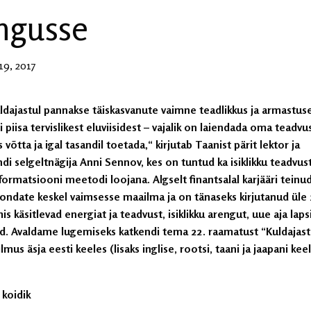
ngusse
9, 2017
ldajastul pannakse täiskasvanute vaimne teadlikkus ja armastu
i piisa tervislikest eluviisidest – vajalik on laiendada oma teadvu
 võtta ja igal tasandil toetada,“ kirjutab
Taanist pärit lektor ja
di selgeltnägija Anni Sennov, kes on tuntud ka isiklikku teadvus
ormatsiooni meetodi loojana. Algselt finantsalal karjääri teinu
0ndate keskel vaimsesse maailma ja
on tänaseks kirjutanud üle
s käsitlevad energiat ja teadvust, isiklikku arengut, uue aja lapsi
d. Avaldame lugemiseks katkendi tema 22. raamatust “Kuldajast
lmus äsja eesti keeles (lisaks inglise, rootsi, taani ja jaapani keel
 koidik