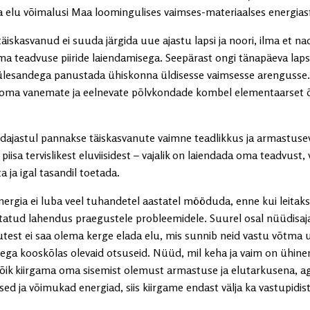
a elu võimalusi Maa loomingulises vaimses-materiaalses energiasf
täiskasvanud ei suuda järgida uue ajastu lapsi ja noori, ilma et nad
ma teadvuse piiride laiendamisega. Seepärast ongi tänapäeva lap
lesandega panustada ühiskonna üldisesse vaimsesse arengusse. 
 oma vanemate ja eelnevate põlvkondade kombel elementaarset
dajastul pannakse täiskasvanute vaimne teadlikkus ja armastus
i piisa tervislikest eluviisidest – vajalik on laiendada oma teadvust, 
 ja igal tasandil toetada.
ergia ei luba veel tuhandetel aastatel mööduda, enne kui leitaks
tatud lahendus praegustele probleemidele. Suurel osal nüüdisaj
utest ei saa olema kerge elada elu, mis sunnib neid vastu võtma u
õega kooskõlas olevaid otsuseid. Nüüd, mil keha ja vaim on ühin
ik kiirgama oma sisemist olemust armastuse ja elutarkusena, ag
sed ja võimukad energiad, siis kiirgame endast välja ka vastupidist