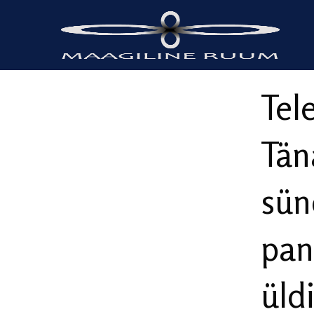
Tel
Tän
sün
pan
üld