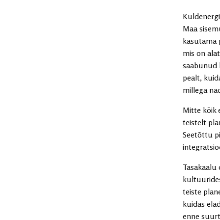
Kuldenergi
Maa sisemu
kasutama p
mis on ala
saabunud h
pealt, kuid
millega na
Mitte kõik 
teistelt p
Seetõttu p
integratsio
Tasakaalu 
kultuurides
teiste plan
kuidas ela
enne suurt 