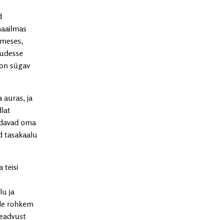
d
maailmas
imeses,
uudesse
 on sügav
 auras, ja
dlat
äidavad oma
d tasakaalu
 teisi
lu ja
ale rohkem
teadvust