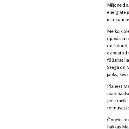
Miljoneid 
energiate 
inimkonnas
Me kõik ol
õppida ja 
on tulnud,
esindatud n
füüsilisel 
Seega on M
jaoks, kes
Planeet Ma
materiaals
pole meile
toimuvasse
Õnneks on 
hakkas Maa