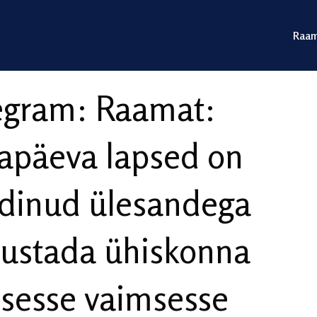
Raam
egram: Raamat:
apäeva lapsed on
dinud ülesandega
ustada ühiskonna
isesse vaimsesse